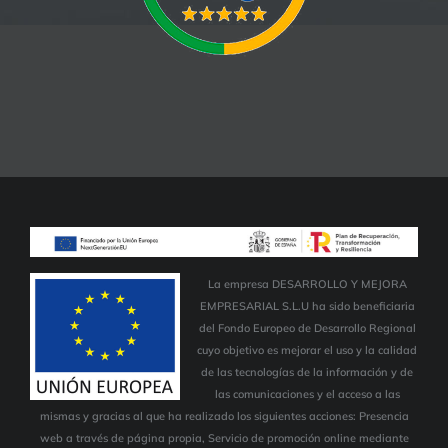
La empresa DESARROLLO Y MEJORA
EMPRESARIAL S.L.U ha sido beneficiaria
del Fondo Europeo de Desarrollo Regional
cuyo objetivo es mejorar el uso y la calidad
de las tecnologías de la información y de
las comunicaciones y el acceso a las
mismas y gracias al que ha realizado los siguientes acciones: Presencia
web a través de página propia, Servicio de promoción online mediante