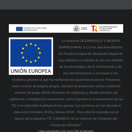
La empresa DESARROLLO Y MEJORA
EMPRESARIAL S.L.U ha sido beneficiaria
del Fondo Europeo de Desarrollo Regional
cuyo objetivo es mejorar el uso y la calidad
de las tecnologías de la información y de
las comunicaciones y el acceso a las
mismas y gracias al que ha realizado los siguientes acciones: Presencia
web a través de página propia, Servicio de promoción online mediante
sistema de pago (SEM).Sistemas de vigilancia y diseño del plan de
vigilancia e inteligencia competitiva. para impulsar la incorporación de las
TIC a la actividad habitual de las pymes. Las acciones se han llevado a
cabo entre Octubre 2019 y Marzo 2020 . Para ello ha contado con el
apoyo del programa TIC CAMARAS de la Cámara de Comercio del
Campo de Gibraltar”
UNA MANERA DE HACER EUROPA