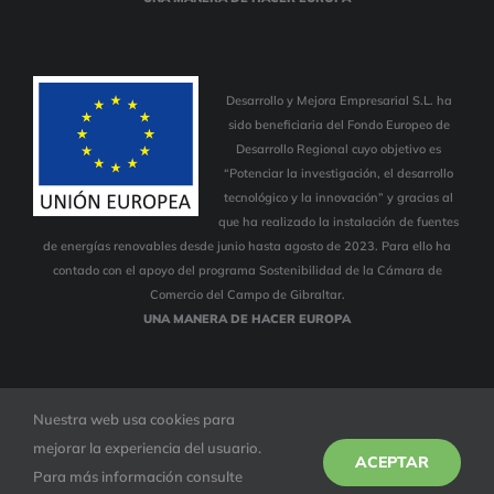
Desarrollo y Mejora Empresarial S.L. ha
sido beneficiaria del Fondo Europeo de
Desarrollo Regional cuyo objetivo es
“Potenciar la investigación, el desarrollo
tecnológico y la innovación” y gracias al
que ha realizado la instalación de fuentes
de energías renovables desde junio hasta agosto de 2023. Para ello ha
contado con el apoyo del programa Sostenibilidad de la Cámara de
Comercio del Campo de Gibraltar.
UNA MANERA DE HACER EUROPA
© Copyright 2023 | Todos los derechos reservados |
Aviso Legal
|
Nuestra web usa cookies para
Política de Privacidad
|
Política de Cookies
mejorar la experiencia del usuario.
Diseño web por
Dinan informática
ACEPTAR
Para más información consulte