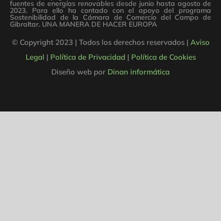
fuentes de energías renovables desde junio hasta agosto de
2023. Para ello ha contado con el apoyo del programa
Sostenibilidad de la Cámara de Comercio del Campo de
Gibraltar. UNA MANERA DE HACER EUROPA
© Copyright 2023 | Todos los derechos reservados |
Aviso
Legal
|
Política de Privacidad
|
Política de Cookies
Diseño web por
Dinan informática